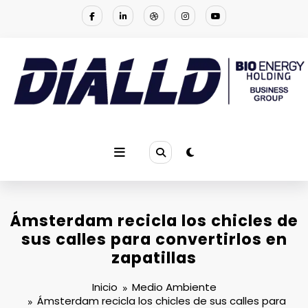
Saltar
al
contenido
DIALLD BIO ENERGY | NOTICIAS
Empresa multinacional que se especializa en proporcionar la
solución a los problemas ambientales
Ámsterdam recicla los chicles de
sus calles para convertirlos en
zapatillas
Inicio
Medio Ambiente
Ámsterdam recicla los chicles de sus calles para