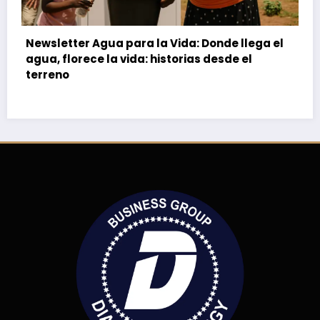
 llega el
Donde no llueve, nace una fuente. Del air
e el
la esperanza.