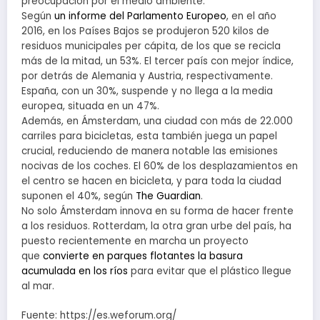
preocupación por el medio ambiente.
Según
un informe del Parlamento Europeo
, en el año
2016, en los Países Bajos se produjeron 520 kilos de
residuos municipales per cápita, de los que se recicla
más de la mitad, un 53%. El tercer país con mejor índice,
por detrás de Alemania y Austria, respectivamente.
España, con un 30%, suspende y no llega a la media
europea, situada en un 47%.
Además, en Ámsterdam, una ciudad con más de 22.000
carriles para bicicletas, esta también juega un papel
crucial, reduciendo de manera notable las emisiones
nocivas de los coches. El 60% de los desplazamientos en
el centro se hacen en bicicleta, y para toda la ciudad
suponen el 40%, según
The Guardian
.
No solo Ámsterdam innova en su forma de hacer frente
a los residuos. Rotterdam, la otra gran urbe del país, ha
puesto recientemente en marcha un proyecto
que
convierte en parques flotantes la basura
acumulada en los ríos
para evitar que el plástico llegue
al mar.
Fuente: https://es.weforum.org/