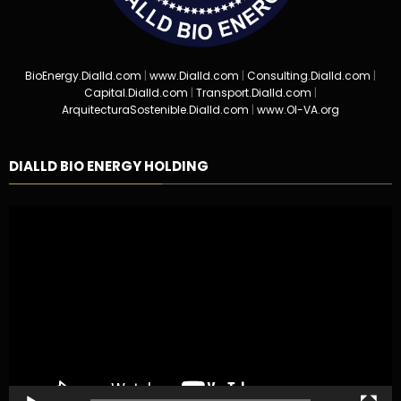
BioEnergy.Dialld.com
|
www.Dialld.com
|
Consulting.Dialld.com
|
Capital.Dialld.com
|
Transport.Dialld.com
|
ArquitecturaSostenible.Dialld.com
|
www.OI-VA.org
DIALLD BIO ENERGY HOLDING
Reproductor
de
vídeo
00:00
01:18