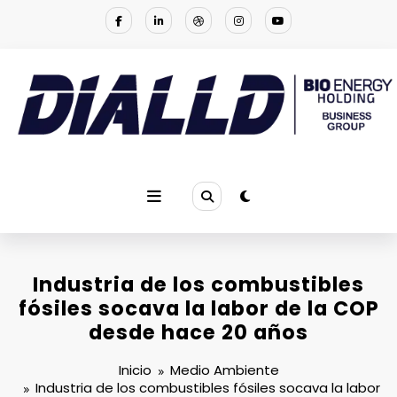
Saltar
al
contenido
DIALLD BIO ENERGY | NOTICIAS
Empresa multinacional que se especializa en proporcionar la
solución a los problemas ambientales
Industria de los combustibles
fósiles socava la labor de la COP
desde hace 20 años
Inicio
Medio Ambiente
Industria de los combustibles fósiles socava la labor