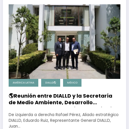
AMÉRICA LATINA
DIALLD🌎
MÉXICO
🌎Reunión entre DIALLD y la Secretaría
de Medio Ambiente, Desarrollo
Sustentable y Ordenamiento Territorial
del Estado de Puebla
De izquierda a derecha Rafael Pérez, Aliado estratégico
DIALLD, Eduardo Ruiz, Representante General DIALLD,
Juan…