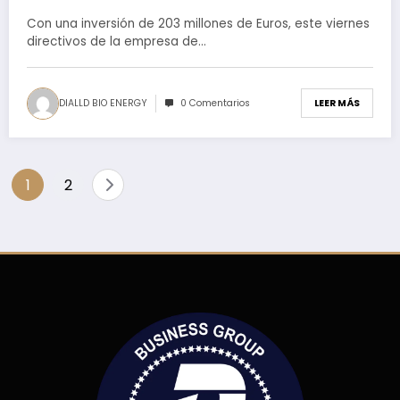
una de generación de energía
renovable en México.
Con una inversión de 203 millones de Euros, este viernes
directivos de la empresa de…
DIALLD BIO ENERGY
0 Comentarios
LEER MÁS
Paginación
1
2
de
entradas