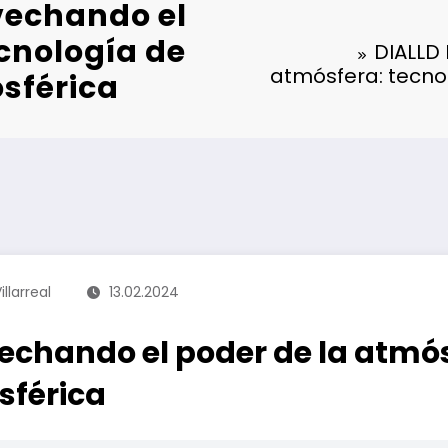
vechando el
ecnología de
DIALLD
atmósfera: tecno
sférica
illarreal
13.02.2024
echando el poder de la atmós
sférica