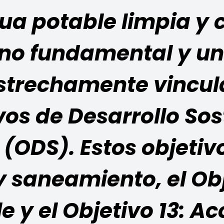
ua potable limpia y 
o fundamental y un 
strechamente vincula
vos de Desarrollo Sos
 (ODS)
. Estos objetiv
y saneamiento, el
Obj
e y el
Objetivo 13:
Acc