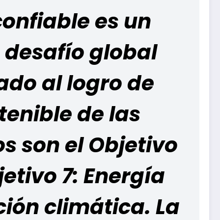
confiable es un
desafío global
do al logro de
tenible de las
os son el
Objetivo
etivo 7:
Energía
ión climática. La