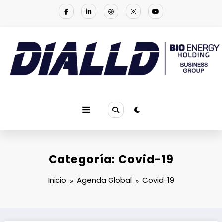
Saltar
al
contenido
DIALLD BIO ENERGY | NOTICIAS
Empresa multinacional que se especializa en proporcionar la
solución a los problemas ambientales
Categoría: Covid-19
Inicio
Agenda Global
Covid-19