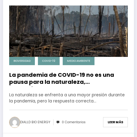
BIOVERSIDAD
COVID-19
MEDIO AMBIENTE
La pandemia de COVID-19 no es una
pausa para la naturaleza,
asegurémonos de que tenga una
después de la crisis
La naturaleza se enfrenta a una mayor presión durante
la pandemia, pero la respuesta correcta…
DIALLD BIO ENERGY
0 Comentarios
LEER MÁS