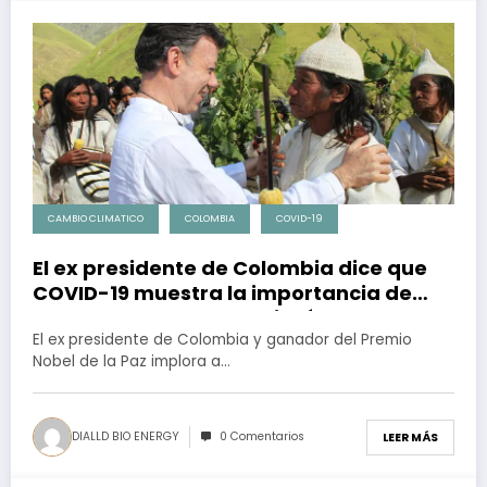
CAMBIO CLIMATICO
COLOMBIA
COVID-19
El ex presidente de Colombia dice que
COVID-19 muestra la importancia de
escuchar a los pueblos indígenas sobre
cómo tratamos al planeta
El ex presidente de Colombia y ganador del Premio
Nobel de la Paz implora a…
DIALLD BIO ENERGY
0 Comentarios
LEER MÁS