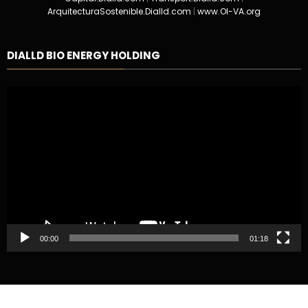
ArquitecturaSostenible.Dialld.com
|
www.OI-VA.org
DIALLD BIO ENERGY HOLDING
Reproductor
de
vídeo
00:00
01:18