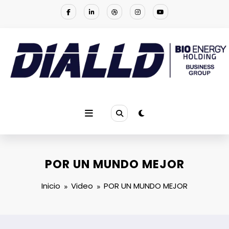
Saltar
al
contenido
DIALLD BIO ENERGY | NOTICIAS
Empresa multinacional que se especializa en proporcionar la
solución a los problemas ambientales
POR UN MUNDO MEJOR
Inicio
Video
POR UN MUNDO MEJOR