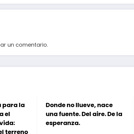
ar un comentario.
no llueve, nace
🌙 LUNA | AGUA DEL 
nte. Del aire. De la
Agua que Nace del 
nza.
Energía que Nace d