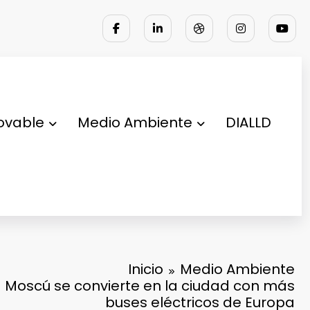
D BIO ENERGY | NOTICIAS
ultinacional que se especializa en proporcionar
la solución a los problemas ambientales
ovable
Medio Ambiente
DIALLD
Inicio
Medio Ambiente
a Moscú se convierte en la ciudad con más
buses eléctricos de Europa