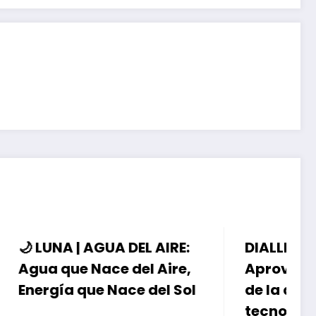
AIRE:
DIALLD BIO ENERGY |
Aire,
Aprovechando el poder
el Sol
de la atmósfera:
tecnología de