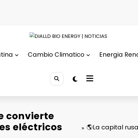
DIALL
Empresa m
tina
Cambio Climatico
Energia Ren
e convierte
es eléctricos
🌎La capital rus