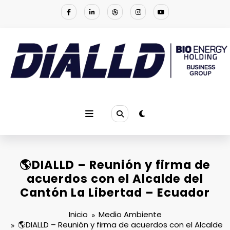
Saltar
al
contenido
DIALLD BIO ENERGY | NOTICIAS
Empresa multinacional que se especializa en proporcionar la
solución a los problemas ambientales
🌎DIALLD – Reunión y firma de
acuerdos con el Alcalde del
Cantón La Libertad – Ecuador
Inicio
Medio Ambiente
🌎DIALLD – Reunión y firma de acuerdos con el Alcalde