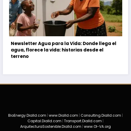
tter Agua para la Vida: Donde llega el
Donde no ll
lorece la vida: historias desde el
la esperan
o
BioEnergy.Dialld.com
|
www.Dialld.com
|
Consulting.Dialld.com
|
Capital.Dialld.com
|
Transport.Dialld.com
|
ArquitecturaSostenible.Dialld.com
|
www.OI-VA.org