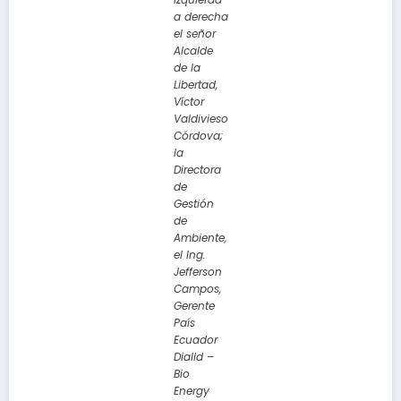
a derecha
el señor
Alcalde
de la
Libertad,
Víctor
Valdivieso
Córdova;
la
Directora
de
Gestión
de
Ambiente,
el Ing.
Jefferson
Campos,
Gerente
País
Ecuador
Dialld –
Bio
Energy